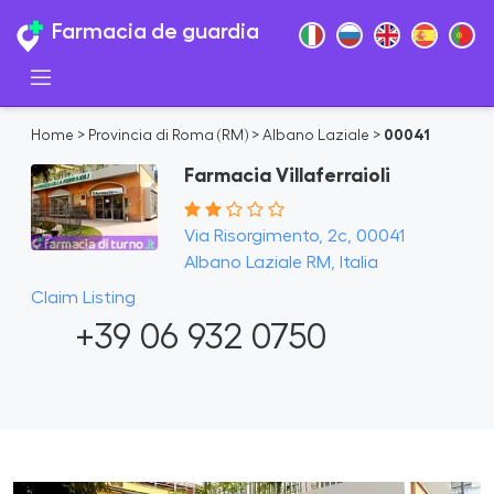
Farmacia de guardia
Home
>
Provincia di Roma (RM)
>
Albano Laziale
>
00041
Farmacia Villaferraioli
Via Risorgimento, 2c, 00041
Albano Laziale RM, Italia
Claim Listing
+39 06 932 0750