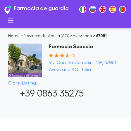
Farmacia de guardia
Home
>
Provincia di L'Aquila (AQ)
>
Avezzano
>
67051
Farmacia Scoccia
Via Camillo Corradini, 169, 67051
Avezzano AQ, Italia
Claim Listing
+39 0863 35275