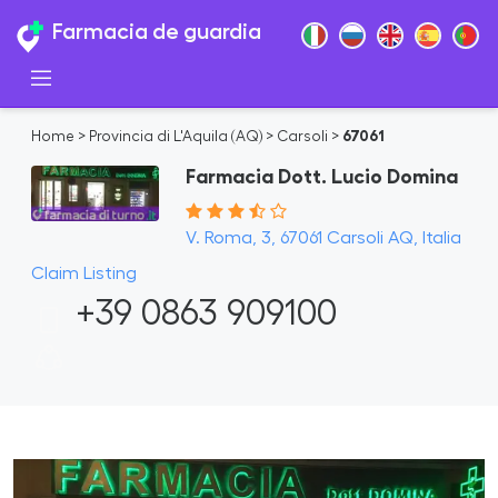
Farmacia de guardia
Home
>
Provincia di L'Aquila (AQ)
>
Carsoli
>
67061
Farmacia Dott. Lucio Domina
V. Roma, 3, 67061 Carsoli AQ, Italia
Claim Listing
+39 0863 909100