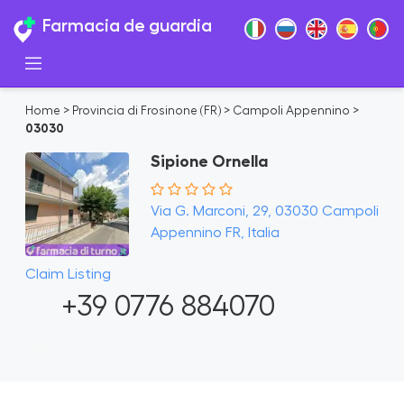
Farmacia de guardia
Home
>
Provincia di Frosinone (FR)
>
Campoli Appennino
>
03030
Sipione Ornella
Via G. Marconi, 29, 03030 Campoli
Appennino FR, Italia
Claim Listing
+39 0776 884070