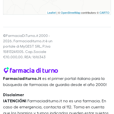
Leaflet
| ©
OpenStreetMap
contributors ©
CARTO
©FarmaciaDiTurno.it 2000 -
2026. Farmaciaditurno.it è un
portale di MyGEST SRL, P.Iva
15813241005. Cap.Sociale
€10.000,00. REA: 1616343
Farmaciaditurno.it
es el primer portal italiano para la
búsqueda de farmacias de guardia desde el año 2000!
Disclaimer
¡ATENCIÓN!
Farmaciaditurno.it no es una farmacia. En
caso de emergencia, contacta al 112. Toma en cuenta
que los horarios y turnos indicados pueden estar sujetos