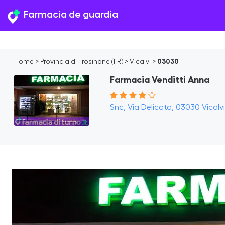
Farmacia de guardia
Home
>
Provincia di Frosinone (FR)
>
Vicalvi
>
03030
Farmacia Venditti Anna
Snc, Via Delicata, 03030 Vicalvi 