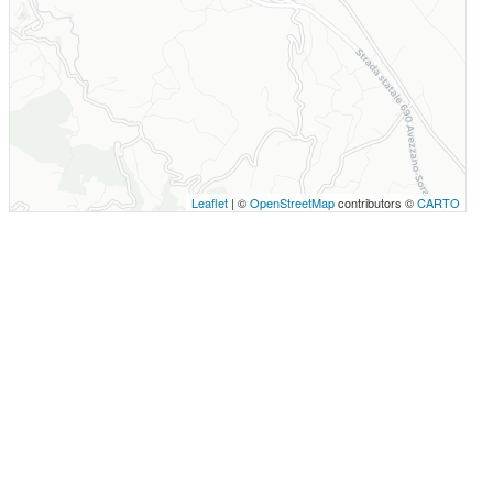
Leaflet
| ©
OpenStreetMap
contributors ©
CARTO