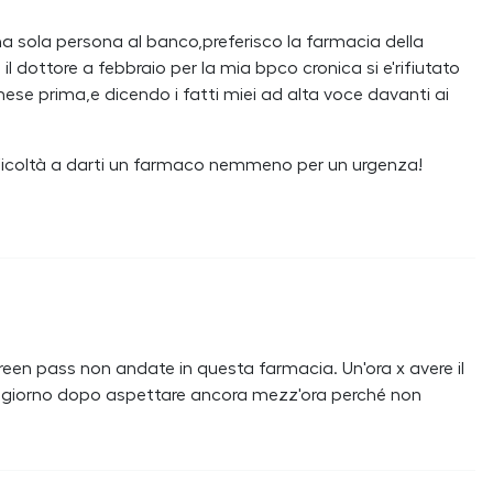
na sola persona al banco,preferisco la farmacia della
l dottore a febbraio per la mia bpco cronica si e'rifiutato
mese prima,e dicendo i fatti miei ad alta voce davanti ai
difficoltà a darti un farmaco nemmeno per un urgenza!
een pass non andate in questa farmacia. Un'ora x avere il
 il giorno dopo aspettare ancora mezz'ora perché non