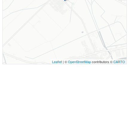
Leaflet
| ©
OpenStreetMap
contributors ©
CARTO