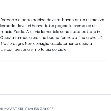
farmacia a porto badino dove mi hanno detto un prezzo
rgo Hermada dove mi hanno fatto pagare la crema ad un
rmacia Zardo. Alle mie lamentele sono stata trattata in
 Questa farmacia era una buona farmacia fino a che c’è
 affatto degni. Non consiglio assolutamente questa
ie con personale molto più cordiale.
di MyGEST SRL, P.Iva 15813241005.