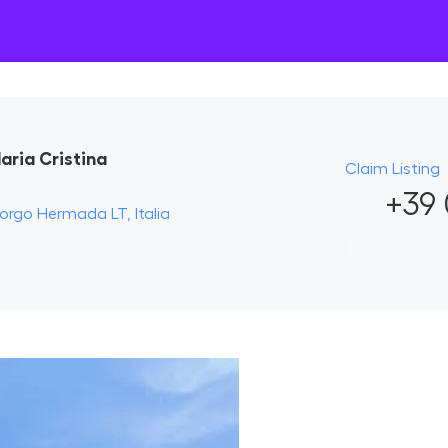
aria Cristina
Claim Listing
+39 
Borgo Hermada LT, Italia