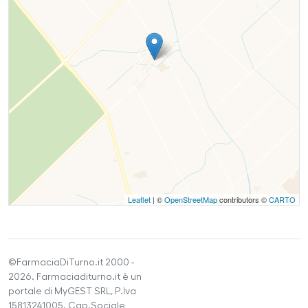
Leaflet
| ©
OpenStreetMap
contributors ©
CARTO
©FarmaciaDiTurno.it 2000 -
2026. Farmaciaditurno.it è un
portale di MyGEST SRL, P.Iva
15813241005. Cap.Sociale