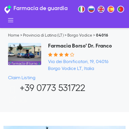
Farmacia de guardia
Home
>
Provincia di Latina (LT)
>
Borgo Vodice
>
04016
Farmacia Borso' Dr. Franco
Via dei Bonificatori, 19, 04016
Borgo Vodice LT, Italia
Claim Listing
+39 0773 531722