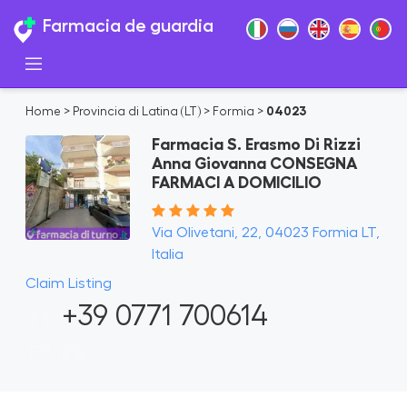
Farmacia de guardia
Home
>
Provincia di Latina (LT)
>
Formia
>
04023
Farmacia S. Erasmo Di Rizzi
Anna Giovanna CONSEGNA
FARMACI A DOMICILIO
Via Olivetani, 22, 04023 Formia LT,
Italia
Claim Listing
+39 0771 700614