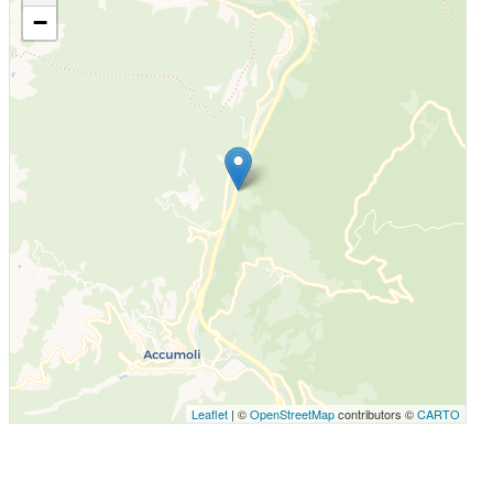
−
Leaflet
| ©
OpenStreetMap
contributors ©
CARTO