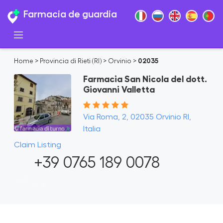
Farmacia de guardia
Home
>
Provincia di Rieti (RI)
>
Orvinio
>
02035
Farmacia San Nicola del dott.
Giovanni Valletta
Via Roma, 2, 02035 Orvinio RI,
Italia
Claim Listing
+39 0765 189 0078