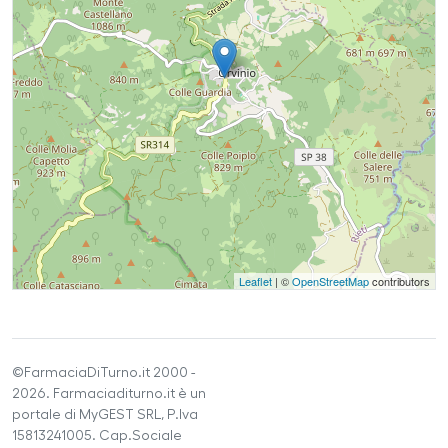
Leaflet
| ©
OpenStreetMap
contributors
©FarmaciaDiTurno.it 2000 -
2026. Farmaciaditurno.it è un
portale di MyGEST SRL, P.Iva
15813241005. Cap.Sociale