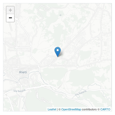
+
−
Leaflet
| ©
OpenStreetMap
contributors ©
CARTO