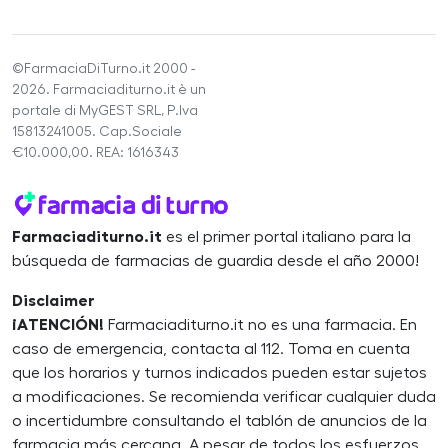
©FarmaciaDiTurno.it 2000 -
2026. Farmaciaditurno.it è un
portale di MyGEST SRL, P.Iva
15813241005. Cap.Sociale
€10.000,00. REA: 1616343
Farmaciaditurno.it
es el primer portal italiano para la
búsqueda de farmacias de guardia desde el año 2000!
Disclaimer
¡ATENCIÓN!
Farmaciaditurno.it no es una farmacia. En
caso de emergencia, contacta al 112. Toma en cuenta
que los horarios y turnos indicados pueden estar sujetos
a modificaciones. Se recomienda verificar cualquier duda
o incertidumbre consultando el tablón de anuncios de la
farmacia más cercana. A pesar de todos los esfuerzos