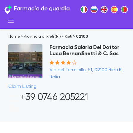
Farmacia de guardia
Home
>
Provincia di Rieti (RI)
>
Rieti
>
02100
Farmacia Salaria Del Dottor
Luca Bernardinetti & C. Sas
Via del Terminillo, 51, 02100 Rieti RI,
Italia
Claim Listing
+39 0746 205221