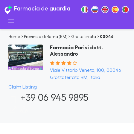
Farmacia de guardia
Home
>
Provincia di Roma (RM)
>
Grottaferrata
>
00046
Farmacia Parisi dott.
Alessandro
Viale Vittorio Veneto, 100, 00046
Grottaferrata RM, Italia
Claim Listing
+39 06 945 9895