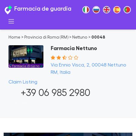
Farmacia de guardia
Home
>
Provincia di Roma (RM)
>
Nettuno
>
00048
Farmacia Nettuno
Via Ennio Visca, 2, 00048 Nettuno
RM, Italia
Claim Listing
+39 06 985 2980