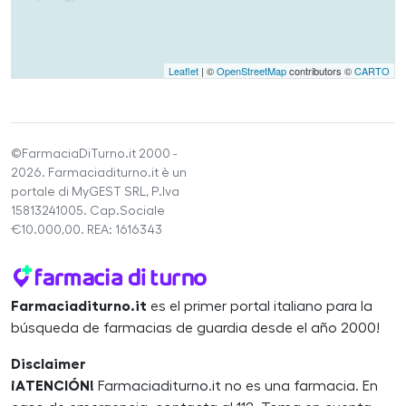
Leaflet
| ©
OpenStreetMap
contributors ©
CARTO
©FarmaciaDiTurno.it 2000 -
2026. Farmaciaditurno.it è un
portale di MyGEST SRL, P.Iva
15813241005. Cap.Sociale
€10.000,00. REA: 1616343
Farmaciaditurno.it
es el primer portal italiano para la
búsqueda de farmacias de guardia desde el año 2000!
Disclaimer
¡ATENCIÓN!
Farmaciaditurno.it no es una farmacia. En