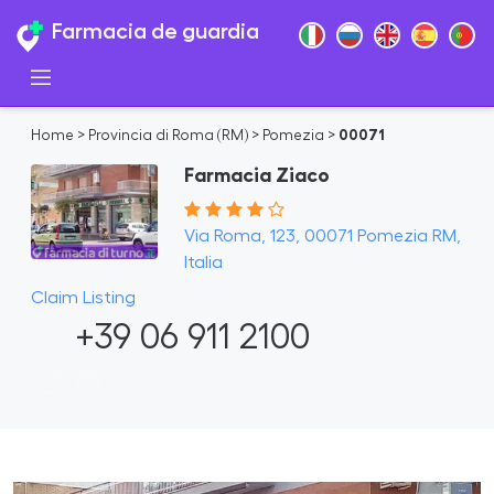
Farmacia de guardia
Home
>
Provincia di Roma (RM)
>
Pomezia
>
00071
Farmacia Ziaco
Via Roma, 123, 00071 Pomezia RM,
Italia
Claim Listing
+39 06 911 2100