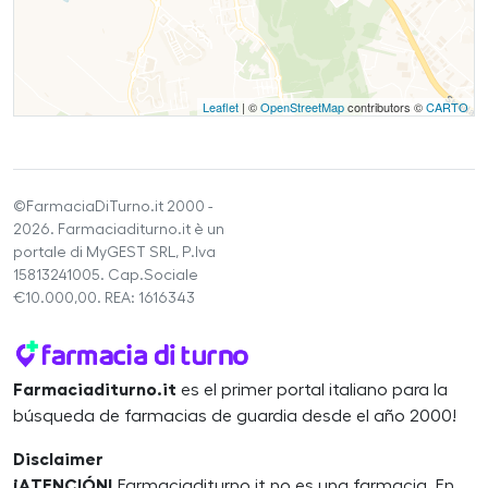
Leaflet
| ©
OpenStreetMap
contributors ©
CARTO
©FarmaciaDiTurno.it 2000 -
2026. Farmaciaditurno.it è un
portale di MyGEST SRL, P.Iva
15813241005. Cap.Sociale
€10.000,00. REA: 1616343
Farmaciaditurno.it
es el primer portal italiano para la
búsqueda de farmacias de guardia desde el año 2000!
Disclaimer
¡ATENCIÓN!
Farmaciaditurno.it no es una farmacia. En