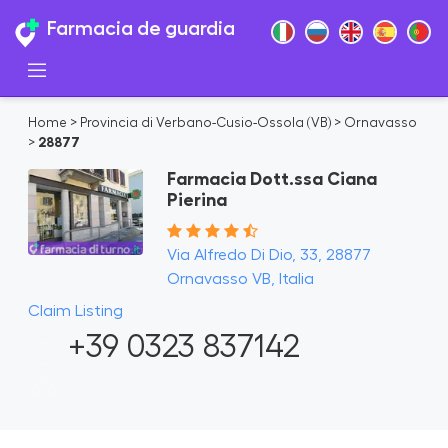
Farmacia de guardia
Home
>
Provincia di Verbano-Cusio-Ossola (VB)
>
Ornavasso
>
28877
Farmacia Dott.ssa Ciana
Pierina
Via Alfredo Di Dio, 33, 28877
Ornavasso VB, Italia
Claim Listing
+39 0323 837142