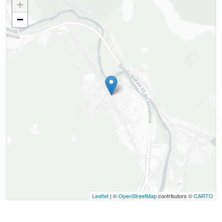
+
−
Leaflet
| ©
OpenStreetMap
contributors ©
CARTO