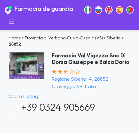
Farmacia de guardia
Home
>
Provincia di Verbano-Cusio-Ossola (VB)
>
Siberia
>
28852
Farmacia Val Vigezzo Snc Di
Dorsa Giuseppe e Balza Daria
Regione Siberia, 4, 28852
Craveggia VB, Italia
Claim Listing
+39 0324 905669