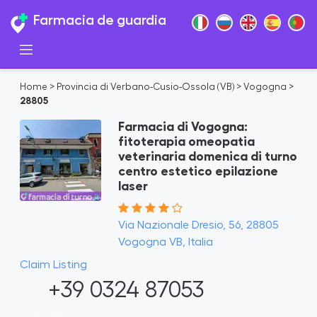
Farmacia de guardia
Home
>
Provincia di Verbano-Cusio-Ossola (VB)
>
Vogogna
>
28805
Farmacia di Vogogna:
fitoterapia omeopatia
veterinaria domenica di turno
centro estetico epilazione
laser
Via Nazionale Dresio, 56, 28805
Vogogna VB, Italia
Claim Listing
+39 0324 87053