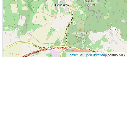
Leaflet
| ©
OpenStreetMap
contributors