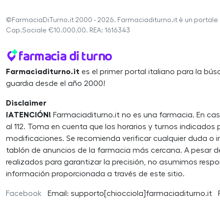
©FarmaciaDiTurno.it 2000 - 2026. Farmaciaditurno.it è un portale 
Cap.Sociale €10.000,00. REA: 1616343
Farmaciaditurno.it
es el primer portal italiano para la b
guardia desde el año 2000!
Disclaimer
¡ATENCIÓN!
Farmaciaditurno.it no es una farmacia. En ca
al 112. Toma en cuenta que los horarios y turnos indicados
modificaciones. Se recomienda verificar cualquier duda o 
tablón de anuncios de la farmacia más cercana. A pesar d
realizados para garantizar la precisión, no asumimos respo
información proporcionada a través de este sitio.
Facebook
Email: supporto[chiocciola]farmaciaditurno.it