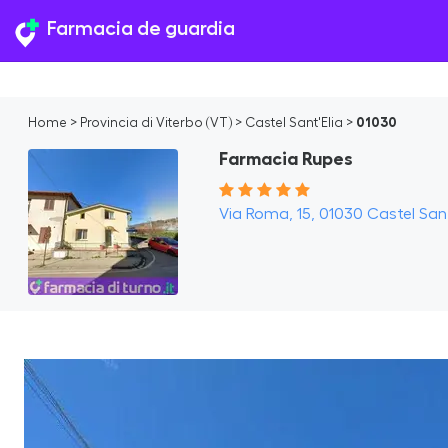
Farmacia de guardia
Home
>
Provincia di Viterbo (VT)
>
Castel Sant'Elia
>
01030
Farmacia Rupes
Via Roma, 15, 01030 Castel Sant'