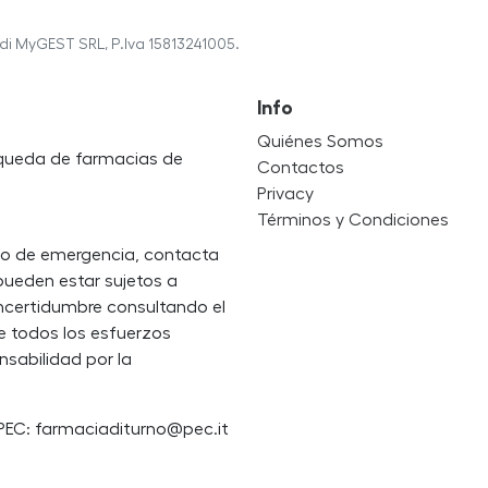
di MyGEST SRL, P.Iva 15813241005.
Info
Quiénes Somos
úsqueda de farmacias de
Contactos
Privacy
Términos y Condiciones
so de emergencia, contacta
 pueden estar sujetos a
incertidumbre consultando el
e todos los esfuerzos
nsabilidad por la
PEC: farmaciaditurno@pec.it