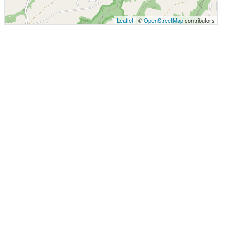
Leaflet
| ©
OpenStreetMap
contributors