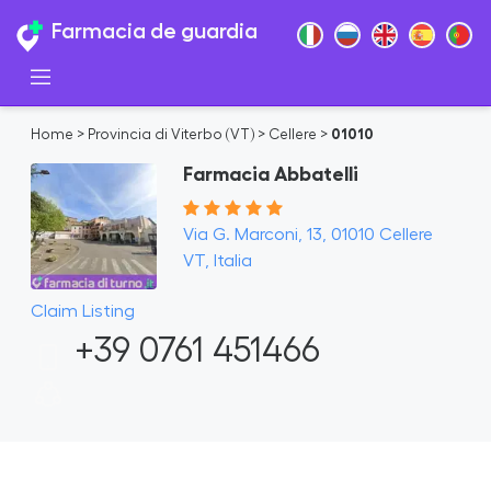
Farmacia de guardia
Home
>
Provincia di Viterbo (VT)
>
Cellere
>
01010
Farmacia Abbatelli
Via G. Marconi, 13, 01010 Cellere
VT, Italia
Claim Listing
+39 0761 451466